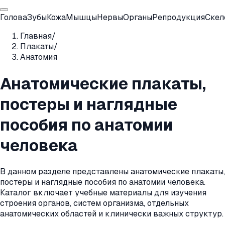
Голова
Зубы
Кожа
Мышцы
Нервы
Органы
Репродукция
Скел
Главная
/
Плакаты
/
Анатомия
Анатомические плакаты,
постеры и наглядные
пособия по анатомии
человека
В данном разделе представлены анатомические плакаты,
постеры и наглядные пособия по анатомии человека.
Каталог включает учебные материалы для изучения
строения органов, систем организма, отдельных
анатомических областей и клинически важных структур.