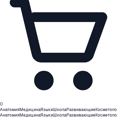
0
Анатомия
Медицина
Языки
Школа
Развивающие
Косметоло
Анатомия
Медицина
Языки
Школа
Развивающие
Косметоло