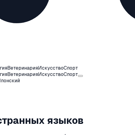
гия
Ветеринария
Искусство
Спорт
гия
Ветеринария
Искусство
Спорт
Японский
странных языков