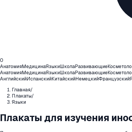
0
Анатомия
Медицина
Языки
Школа
Развивающие
Косметоло
Анатомия
Медицина
Языки
Школа
Развивающие
Косметоло
Английский
Испанский
Китайский
Немецкий
Французский
Главная
/
Плакаты
/
Языки
Плакаты для изучения ино