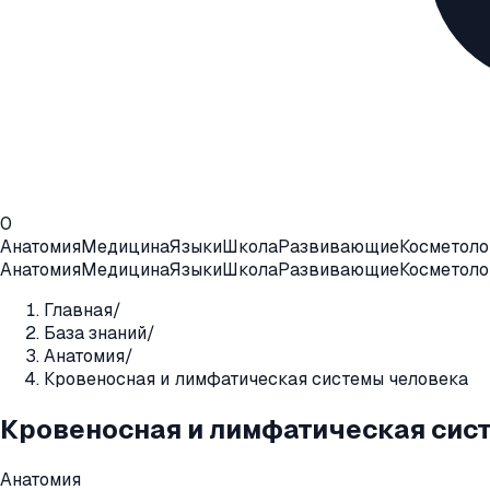
0
Анатомия
Медицина
Языки
Школа
Развивающие
Косметоло
Анатомия
Медицина
Языки
Школа
Развивающие
Косметоло
Главная
/
База знаний
/
Анатомия
/
Кровеносная и лимфатическая системы человека
Кровеносная и лимфатическая сис
Анатомия