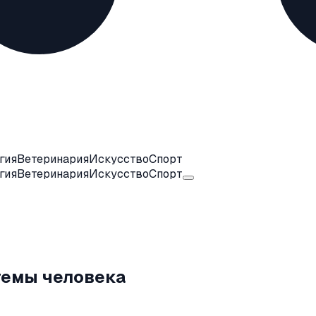
гия
Ветеринария
Искусство
Спорт
гия
Ветеринария
Искусство
Спорт
темы человека