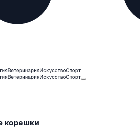
гия
Ветеринария
Искусство
Спорт
гия
Ветеринария
Искусство
Спорт
е корешки