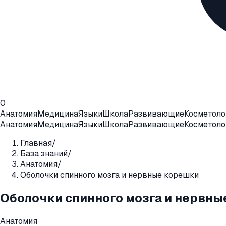
0
Анатомия
Медицина
Языки
Школа
Развивающие
Косметоло
Анатомия
Медицина
Языки
Школа
Развивающие
Косметоло
Главная
/
База знаний
/
Анатомия
/
Оболочки спинного мозга и нервные корешки
Оболочки спинного мозга и нервны
Анатомия