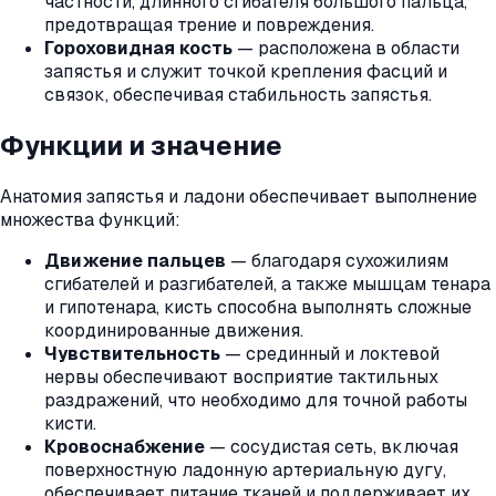
частности, длинного сгибателя большого пальца,
предотвращая трение и повреждения.
Гороховидная кость
— расположена в области
запястья и служит точкой крепления фасций и
связок, обеспечивая стабильность запястья.
Функции и значение
Анатомия запястья и ладони обеспечивает выполнение
множества функций:
Движение пальцев
— благодаря сухожилиям
сгибателей и разгибателей, а также мышцам тенара
и гипотенара, кисть способна выполнять сложные
координированные движения.
Чувствительность
— срединный и локтевой
нервы обеспечивают восприятие тактильных
раздражений, что необходимо для точной работы
кисти.
Кровоснабжение
— сосудистая сеть, включая
поверхностную ладонную артериальную дугу,
обеспечивает питание тканей и поддерживает их