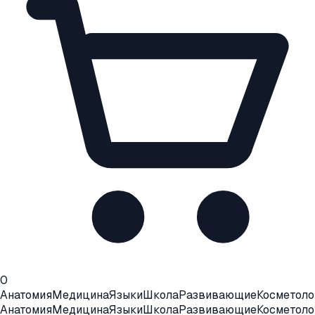
0
Анатомия
Медицина
Языки
Школа
Развивающие
Косметоло
Анатомия
Медицина
Языки
Школа
Развивающие
Косметоло