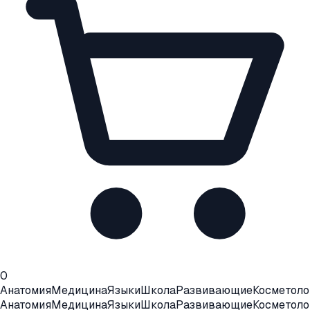
0
Анатомия
Медицина
Языки
Школа
Развивающие
Косметоло
Анатомия
Медицина
Языки
Школа
Развивающие
Косметоло