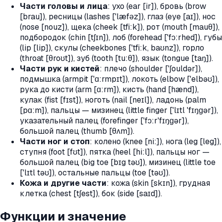
Части головы и лица
: ухо (ear [ir]), бровь (brow
[brau]), ресницы (lashes ['læfǝz]), глаз (eye [aɪ]), нос
(nose [nouz]), щека (cheek [tfi:k]), рот (mouth [mauθ]),
подбородок (chin [tʃɪn]), лоб (forehead ['fɔ:rhed]), губы
(lip [lip]), скулы (cheekbones ['tfi:k, baʊnz]), горло
(throat [θroʊt]), зуб (tooth [tu:θ]), язык (tongue [taŋ]).
Части рук и кистей
: плечо (shoulder ['ʃouldər]),
подмышка (armpit ['ɑ:rmpɪt]), локоть (elbow ['elbəʊ]),
рука до кисти (arm [ɑ:rm]), кисть (hand [hænd]),
кулак (fist [fɪst]), ноготь (nail [neɪl]), ладонь (palm
[pɑ:m]), пальцы — мизинец (little finger ['lɪtl 'fɪŋɡər]),
указательный палец (forefinger ['fɔ:r'fɪŋɡər]),
большой палец (thumb [θʌm]).
Части ног и стоп
: колено (knee [ni:]), нога (leg [leg]),
ступня (foot [fʊt]), пятка (heel [hi:l]), пальцы ног —
большой палец (big toe [bɪg təʊ]), мизинец (little toe
['lɪtl təʊ]), остальные пальцы (toe [təʊ]).
Кожа и другие части
: кожа (skin [skɪn]), грудная
клетка (chest [tʃest]), бок (side [saɪd]).
Функции и значение