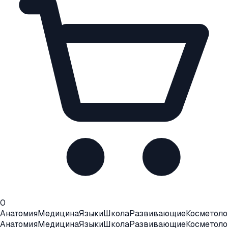
0
Анатомия
Медицина
Языки
Школа
Развивающие
Косметоло
Анатомия
Медицина
Языки
Школа
Развивающие
Косметоло