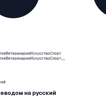
гия
Ветеринария
Искусство
Спорт
гия
Ветеринария
Искусство
Спорт
кий
реводом на русский