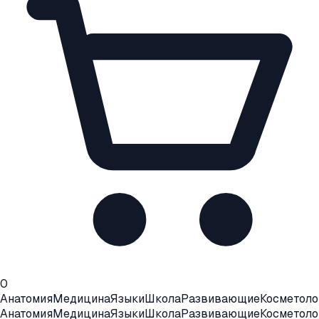
0
Анатомия
Медицина
Языки
Школа
Развивающие
Косметоло
Анатомия
Медицина
Языки
Школа
Развивающие
Косметоло