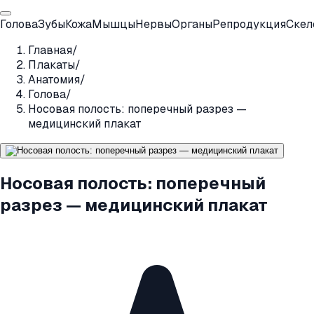
Голова
Зубы
Кожа
Мышцы
Нервы
Органы
Репродукция
Скел
Главная
/
Плакаты
/
Анатомия
/
Голова
/
Носовая полость: поперечный разрез —
медицинский плакат
Носовая полость: поперечный
разрез — медицинский плакат