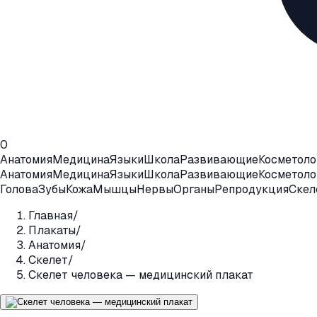
0
Анатомия
Медицина
Языки
Школа
Развивающие
Косметоло
Анатомия
Медицина
Языки
Школа
Развивающие
Косметоло
Голова
Зубы
Кожа
Мышцы
Нервы
Органы
Репродукция
Скел
Главная
/
Плакаты
/
Анатомия
/
Скелет
/
Скелет человека — медицинский плакат