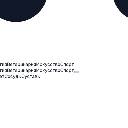
гия
Ветеринария
Искусство
Спорт
гия
Ветеринария
Искусство
Спорт
ет
Сосуды
Суставы