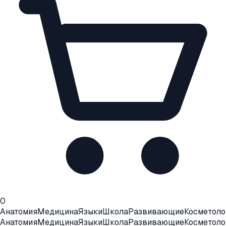
0
Анатомия
Медицина
Языки
Школа
Развивающие
Косметоло
Анатомия
Медицина
Языки
Школа
Развивающие
Косметоло