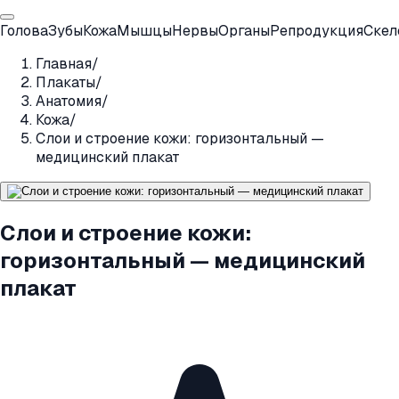
Голова
Зубы
Кожа
Мышцы
Нервы
Органы
Репродукция
Скел
Главная
/
Плакаты
/
Анатомия
/
Кожа
/
Слои и строение кожи: горизонтальный —
медицинский плакат
Слои и строение кожи:
горизонтальный — медицинский
плакат