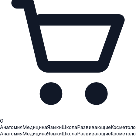
0
Анатомия
Медицина
Языки
Школа
Развивающие
Косметоло
Анатомия
Медицина
Языки
Школа
Развивающие
Косметоло