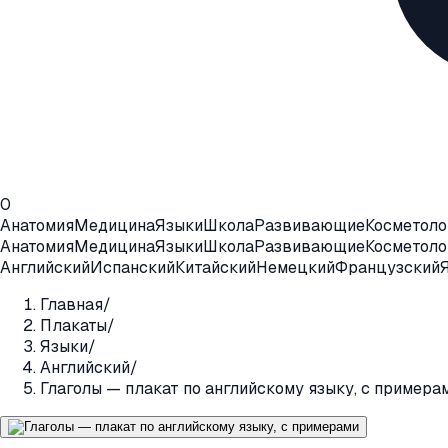
0
Анатомия
Медицина
Языки
Школа
Развивающие
Косметоло
Анатомия
Медицина
Языки
Школа
Развивающие
Косметоло
Английский
Испанский
Китайский
Немецкий
Французский
Главная
/
Плакаты
/
Языки
/
Английский
/
Глаголы — плакат по английскому языку, с примера