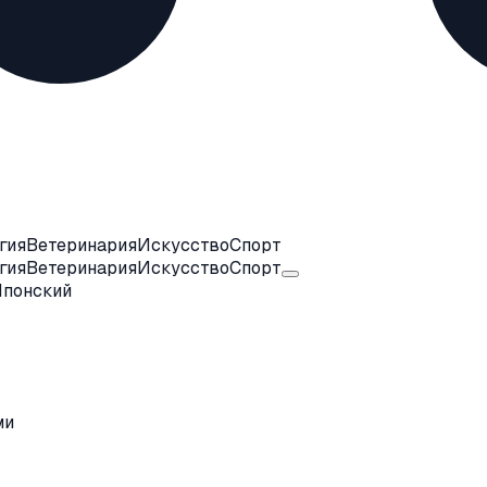
гия
Ветеринария
Искусство
Спорт
гия
Ветеринария
Искусство
Спорт
Японский
ми