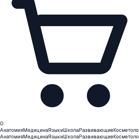
0
Анатомия
Медицина
Языки
Школа
Развивающие
Косметоло
Анатомия
Медицина
Языки
Школа
Развивающие
Косметоло