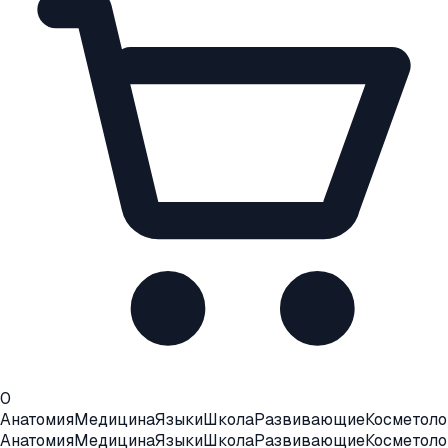
0
Анатомия
Медицина
Языки
Школа
Развивающие
Косметоло
Анатомия
Медицина
Языки
Школа
Развивающие
Косметоло