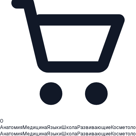
0
Анатомия
Медицина
Языки
Школа
Развивающие
Косметоло
Анатомия
Медицина
Языки
Школа
Развивающие
Косметоло