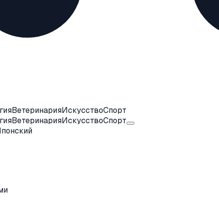
гия
Ветеринария
Искусство
Спорт
гия
Ветеринария
Искусство
Спорт
Японский
ми