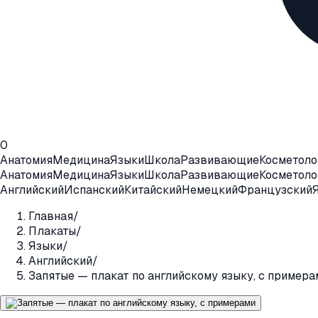
0
Анатомия
Медицина
Языки
Школа
Развивающие
Косметоло
Анатомия
Медицина
Языки
Школа
Развивающие
Косметоло
Английский
Испанский
Китайский
Немецкий
Французский
Главная
/
Плакаты
/
Языки
/
Английский
/
Запятые — плакат по английскому языку, с примера