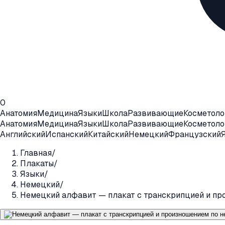
0
Анатомия
Медицина
Языки
Школа
Развивающие
Косметоло
Анатомия
Медицина
Языки
Школа
Развивающие
Косметоло
Английский
Испанский
Китайский
Немецкий
Французский
Главная
/
Плакаты
/
Языки
/
Немецкий
/
Немецкий алфавит — плакат с транскрипцией и пр