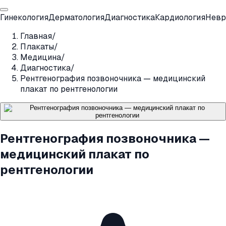
Гинекология
Дерматология
Диагностика
Кардиология
Невр
Главная
/
Плакаты
/
Медицина
/
Диагностика
/
Рентгенография позвоночника — медицинский
плакат по рентгенологии
Рентгенография позвоночника —
медицинский плакат по
рентгенологии