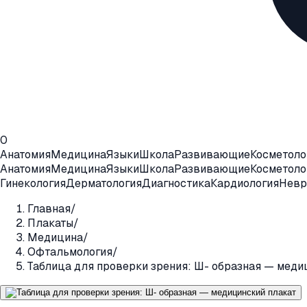
0
Анатомия
Медицина
Языки
Школа
Развивающие
Косметоло
Анатомия
Медицина
Языки
Школа
Развивающие
Косметоло
Гинекология
Дерматология
Диагностика
Кардиология
Невр
Главная
/
Плакаты
/
Медицина
/
Офтальмология
/
Таблица для проверки зрения: Ш- образная — меди