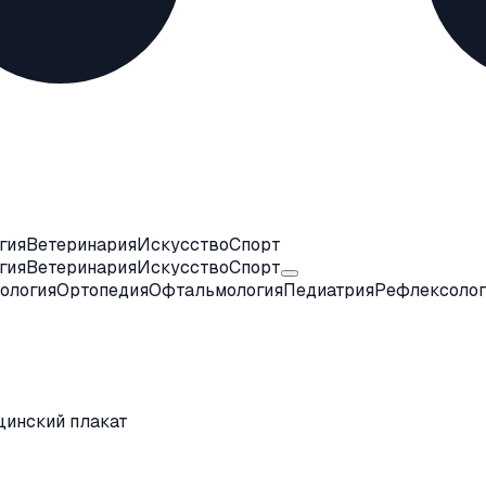
гия
Ветеринария
Искусство
Спорт
гия
Ветеринария
Искусство
Спорт
ология
Ортопедия
Офтальмология
Педиатрия
Рефлексолог
цинский плакат