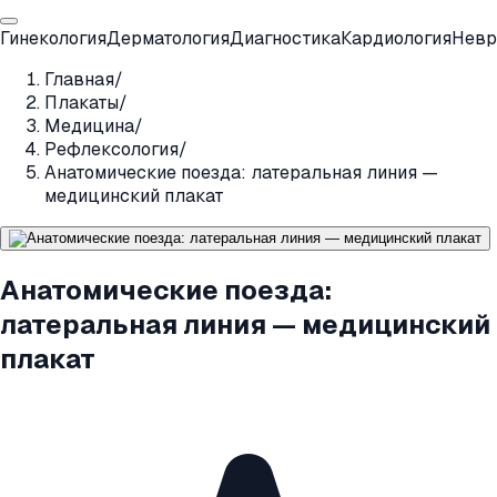
Гинекология
Дерматология
Диагностика
Кардиология
Невр
Главная
/
Плакаты
/
Медицина
/
Рефлексология
/
Анатомические поезда: латеральная линия —
медицинский плакат
Анатомические поезда:
латеральная линия — медицинский
плакат