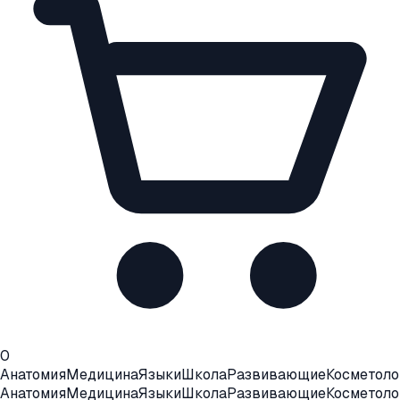
0
Анатомия
Медицина
Языки
Школа
Развивающие
Косметоло
Анатомия
Медицина
Языки
Школа
Развивающие
Косметоло