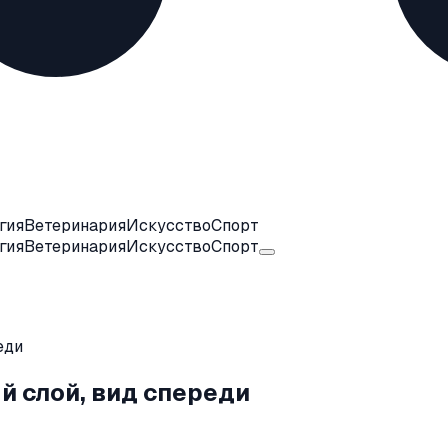
гия
Ветеринария
Искусство
Спорт
гия
Ветеринария
Искусство
Спорт
еди
 слой, вид спереди