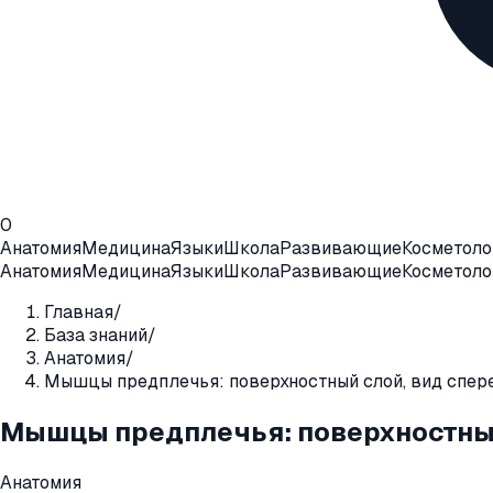
0
Анатомия
Медицина
Языки
Школа
Развивающие
Косметоло
Анатомия
Медицина
Языки
Школа
Развивающие
Косметоло
Главная
/
База знаний
/
Анатомия
/
Мышцы предплечья: поверхностный слой, вид спер
Мышцы предплечья: поверхностный
Анатомия