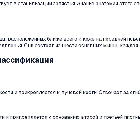
твует в стабилизации запястья. Знание анатомии этого с
ц, расположенных ближе всего к коже на передней пове
едплечья. Они состоят из шести основных мышц, каждая 
классификация
сти и прикрепляется к лучевой кости. Отвечает за сгиб
и и прикрепляется к основанию второй и третьей пястны