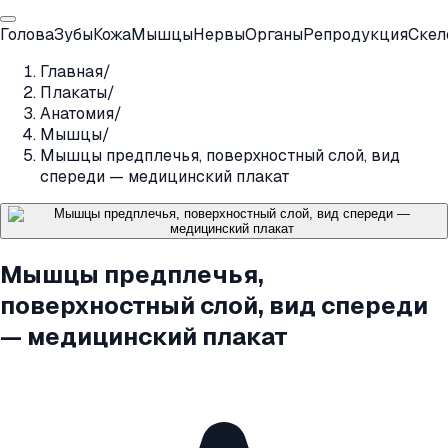
Голова
Зубы
Кожа
Мышцы
Нервы
Органы
Репродукция
Скел
Главная
/
Плакаты
/
Анатомия
/
Мышцы
/
Мышцы предплечья, поверхностный слой, вид
спереди — медицинский плакат
Мышцы предплечья,
поверхностный слой, вид спереди
— медицинский плакат