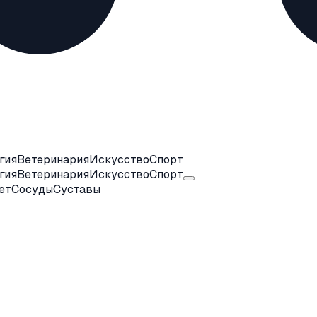
гия
Ветеринария
Искусство
Спорт
гия
Ветеринария
Искусство
Спорт
ет
Сосуды
Суставы