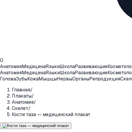
0
Анатомия
Медицина
Языки
Школа
Развивающие
Косметоло
Анатомия
Медицина
Языки
Школа
Развивающие
Косметоло
Голова
Зубы
Кожа
Мышцы
Нервы
Органы
Репродукция
Скел
Главная
/
Плакаты
/
Анатомия
/
Скелет
/
Кости таза — медицинский плакат