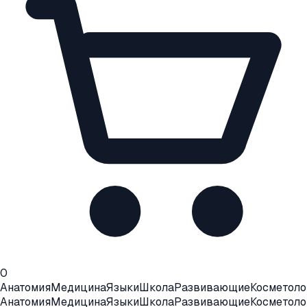
0
Анатомия
Медицина
Языки
Школа
Развивающие
Косметоло
Анатомия
Медицина
Языки
Школа
Развивающие
Косметоло