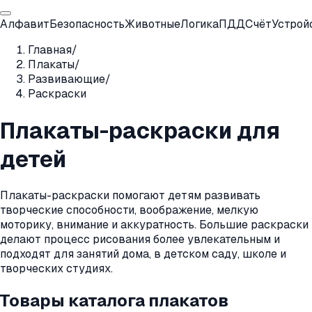
Алфавит
Безопасность
Животные
Логика
ПДД
Счёт
Устрой
Главная
/
Плакаты
/
Развивающие
/
Раскраски
Плакаты-раскраски для
детей
Плакаты-раскраски помогают детям развивать
творческие способности, воображение, мелкую
моторику, внимание и аккуратность. Большие раскраски
делают процесс рисования более увлекательным и
подходят для занятий дома, в детском саду, школе и
творческих студиях.
Товары каталога плакатов