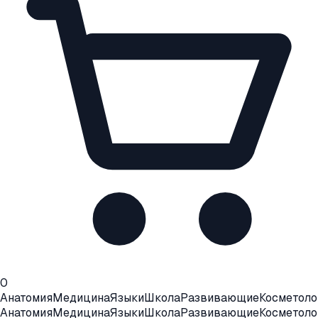
0
Анатомия
Медицина
Языки
Школа
Развивающие
Косметоло
Анатомия
Медицина
Языки
Школа
Развивающие
Косметоло