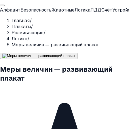
Алфавит
Безопасность
Животные
Логика
ПДД
Счёт
Устрой
Главная
/
Плакаты
/
Развивающие
/
Логика
/
Меры величин — развивающий плакат
Меры величин — развивающий
плакат