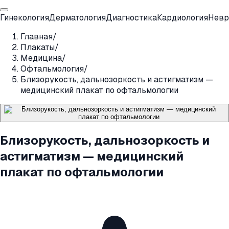
Гинекология
Дерматология
Диагностика
Кардиология
Невр
Главная
/
Плакаты
/
Медицина
/
Офтальмология
/
Близорукость, дальнозоркость и астигматизм —
медицинский плакат по офтальмологии
Близорукость, дальнозоркость и
астигматизм — медицинский
плакат по офтальмологии