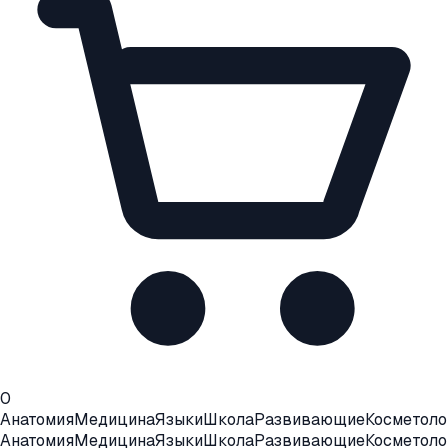
0
Анатомия
Медицина
Языки
Школа
Развивающие
Косметоло
Анатомия
Медицина
Языки
Школа
Развивающие
Косметоло