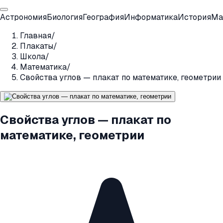
Астрономия
Биология
География
Информатика
История
Ма
Главная
/
Плакаты
/
Школа
/
Математика
/
Свойства углов — плакат по математике, геометрии
Свойства углов — плакат по
математике, геометрии