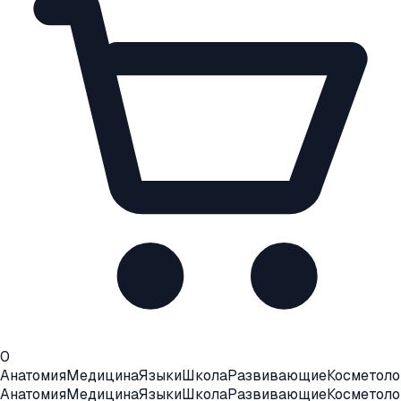
0
Анатомия
Медицина
Языки
Школа
Развивающие
Косметоло
Анатомия
Медицина
Языки
Школа
Развивающие
Косметоло