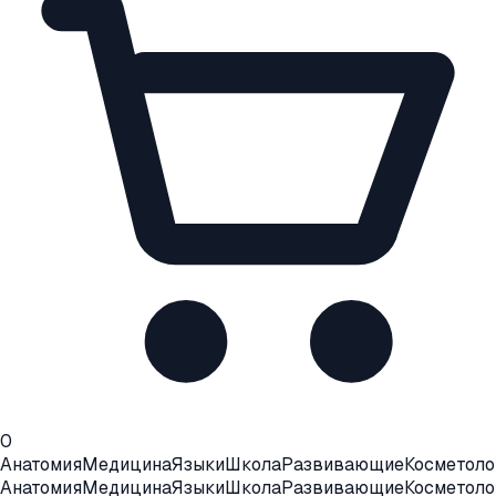
0
Анатомия
Медицина
Языки
Школа
Развивающие
Косметоло
Анатомия
Медицина
Языки
Школа
Развивающие
Косметоло