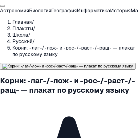
Астрономия
Биология
География
Информатика
История
Ма
Главная
/
Плакаты
/
Школа
/
Русский
/
Корни: -лаг-/-лож- и -рос-/-раст-/-ращ- — плакат
по русскому языку
Корни: -лаг-/-лож- и -рос-/-раст-/-
ращ- — плакат по русскому языку