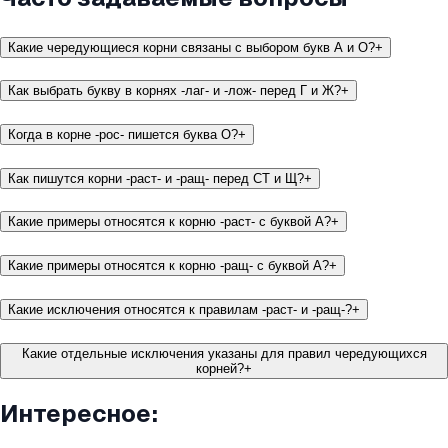
Какие чередующиеся корни связаны с выбором букв А и О?
+
Как выбрать букву в корнях -лаг- и -лож- перед Г и Ж?
+
Когда в корне -рос- пишется буква О?
+
Как пишутся корни -раст- и -ращ- перед СТ и Щ?
+
Какие примеры относятся к корню -раст- с буквой А?
+
Какие примеры относятся к корню -ращ- с буквой А?
+
Какие исключения относятся к правилам -раст- и -ращ-?
+
Какие отдельные исключения указаны для правил чередующихся
корней?
+
Интересное: