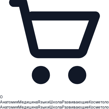
0
Анатомия
Медицина
Языки
Школа
Развивающие
Косметоло
Анатомия
Медицина
Языки
Школа
Развивающие
Косметоло