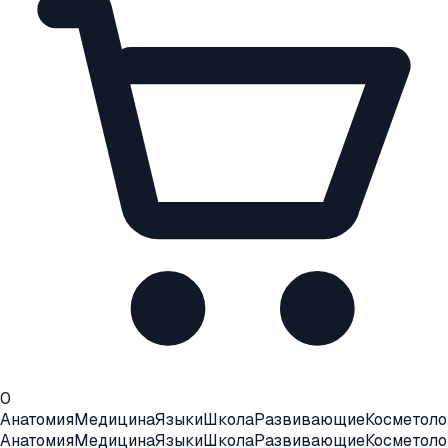
0
Анатомия
Медицина
Языки
Школа
Развивающие
Косметоло
Анатомия
Медицина
Языки
Школа
Развивающие
Косметоло