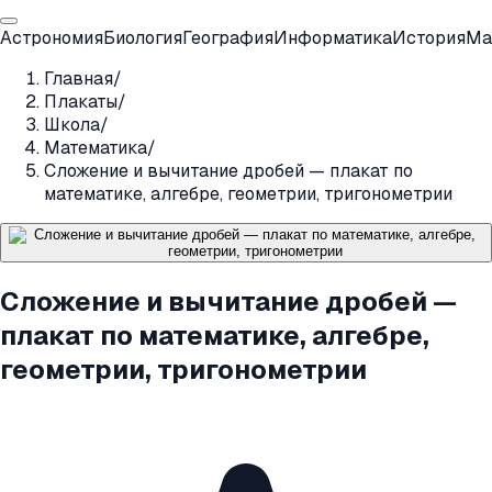
Астрономия
Биология
География
Информатика
История
Ма
Главная
/
Плакаты
/
Школа
/
Математика
/
Сложение и вычитание дробей — плакат по
математике, алгебре, геометрии, тригонометрии
Сложение и вычитание дробей —
плакат по математике, алгебре,
геометрии, тригонометрии