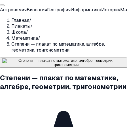
Астрономия
Биология
География
Информатика
История
Ма
Главная
/
Плакаты
/
Школа
/
Математика
/
Степени — плакат по математике, алгебре,
геометрии, тригонометрии
Степени — плакат по математике,
алгебре, геометрии, тригонометрии