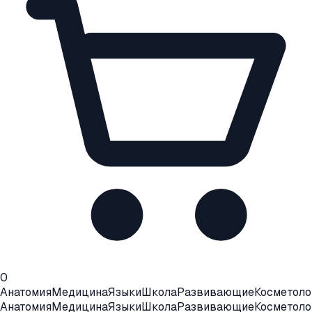
0
Анатомия
Медицина
Языки
Школа
Развивающие
Косметоло
Анатомия
Медицина
Языки
Школа
Развивающие
Косметоло